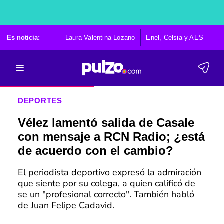
Es noticia:
Laura Valentina Lozano
Enel, Celsia y AES
Po
DEPORTES
Vélez lamentó salida de Casale
con mensaje a RCN Radio; ¿está
de acuerdo con el cambio?
El periodista deportivo expresó la admiración
que siente por su colega, a quien calificó de
se un "profesional correcto". También habló
de Juan Felipe Cadavid.