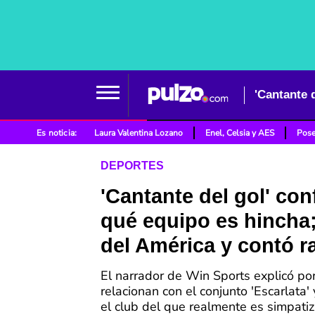
'Cantante 
Es noticia:
Laura Valentina Lozano
Enel, Celsia y AES
Pose
DEPORTES
'Cantante del gol' co
qué equipo es hincha;
del América y contó r
El narrador de Win Sports explicó po
relacionan con el conjunto 'Escarlata'
el club del que realmente es simpati