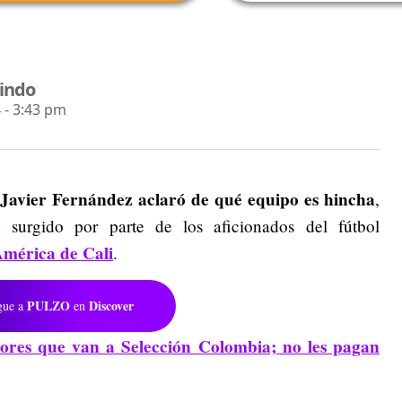
lindo
 - 3:43 pm
Javier Fernández aclaró de qué equipo es hincha
,
 surgido por parte de los aficionados del fútbol
mérica de Cali
.
PULZO
Discover
gue a
en
res que van a Selección Colombia; no les pagan