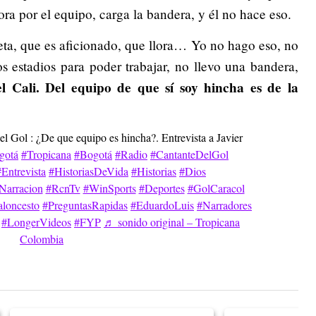
ora por el equipo, carga la bandera, y él no hace eso.
eta, que es aficionado, que llora… Yo no hago eso, no
s estadios para poder trabajar, no llevo una bandera,
l Cali. Del equipo de que sí soy hincha es de la
l Gol : ¿De que equipo es hincha?. Entrevista a Javier
gotá
#Tropicana
#Bogotá
#Radio
#CantanteDelGol
#Entrevista
#HistoriasDeVida
#Historias
#Dios
Narracion
#RcnTv
#WinSports
#Deportes
#GolCaracol
loncesto
#PreguntasRapidas
#EduardoLuis
#Narradores
#LongerVideos
#FYP
♬ sonido original – Tropicana
Colombia