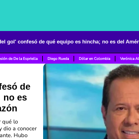
del gol' confesó de qué equipo es hincha; no es del Amér
sión de De la Espriella
Diego Rueda
Dólar en Colombia
Verónica A
nfesó de
 no es
azón
r qué lo
 y dio a conocer
zante. Hubo