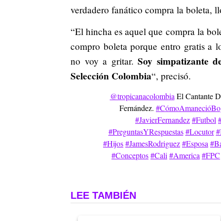
verdadero fanático compra la boleta, ll
“El hincha es aquel que compra la bol
compro boleta porque entro gratis a lo
Soy simpatizante de
no voy a gritar.
Selección Colombia
“, precisó.
@tropicanacolombia
El Cantante De
Fernández.
#CómoAmanecióBo
#JavierFernandez
#Futbol
#PreguntasYRespuestas
#Locutor
#
#Hijos
#JamesRodriguez
#Esposa
#Ba
#Conceptos
#Cali
#America
#FPC
LEE TAMBIÉN