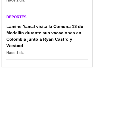
Hace 1 día
'Cantante del gol' sale de
Filtran posible salida del
Noticias RCN: aclaran si
‘Cantante del gol’ de
sigue en Win y narrando
Noticias RCN;
DEPORTES
a Colombia
reemplazo es viejo
conocido
Lamine Yamal visita la Comuna 13 de
Medellín durante sus vacaciones en
Colombia junto a Ryan Castro y
Westcol
Hace 1 día