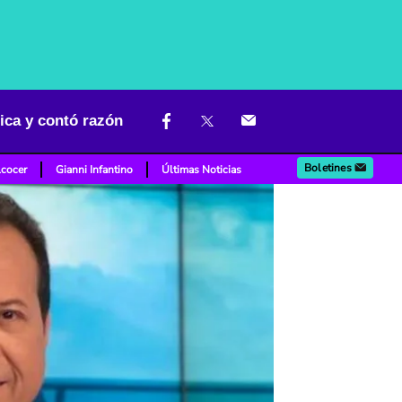
ica y contó razón
Boletines
lcocer
Gianni Infantino
Últimas Noticias