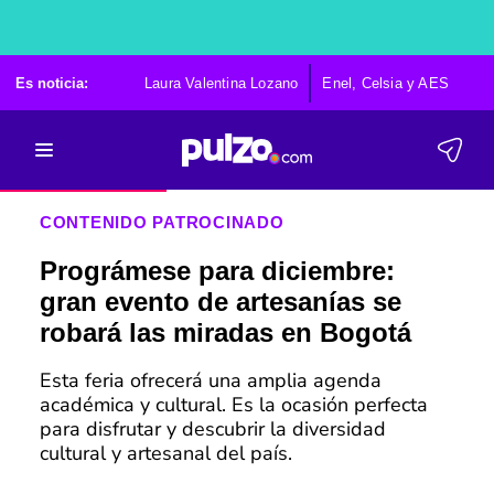
Es noticia:
Laura Valentina Lozano
Enel, Celsia y AES
Po
CONTENIDO PATROCINADO
Prográmese para diciembre:
gran evento de artesanías se
robará las miradas en Bogotá
Esta feria ofrecerá una amplia agenda
académica y cultural. Es la ocasión perfecta
para disfrutar y descubrir la diversidad
cultural y artesanal del país.