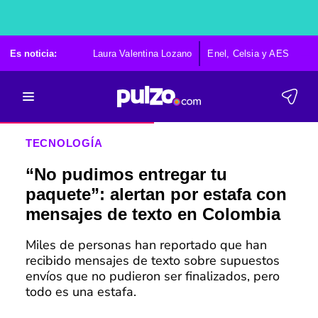
Es noticia:
Laura Valentina Lozano
Enel, Celsia y AES
Po
TECNOLOGÍA
“No pudimos entregar tu
paquete”: alertan por estafa con
mensajes de texto en Colombia
Miles de personas han reportado que han
recibido mensajes de texto sobre supuestos
envíos que no pudieron ser finalizados, pero
todo es una estafa.