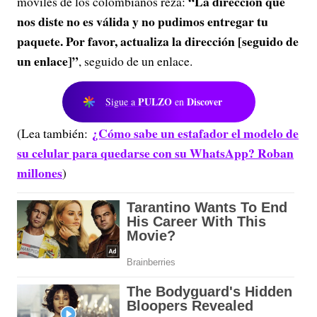
“La dirección que
móviles de los colombianos reza:
nos diste no es válida y no pudimos entregar tu
paquete. Por favor, actualiza la dirección [seguido de
un enlace]”
, seguido de un enlace.
PULZO
Discover
Sigue a
en
¿Cómo sabe un estafador el modelo de
(Lea también:
su celular para quedarse con su WhatsApp? Roban
millones
)