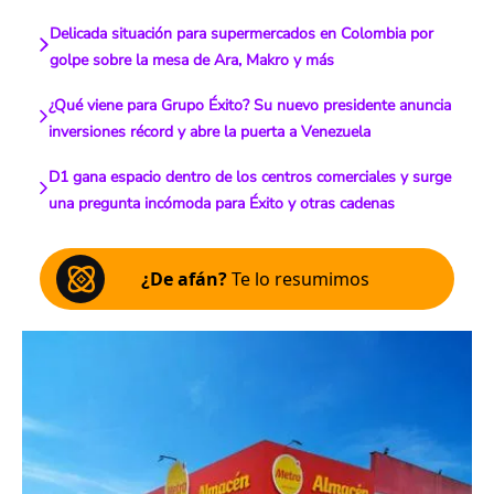
Delicada situación para supermercados en Colombia por
golpe sobre la mesa de Ara, Makro y más
¿Qué viene para Grupo Éxito? Su nuevo presidente anuncia
inversiones récord y abre la puerta a Venezuela
D1 gana espacio dentro de los centros comerciales y surge
una pregunta incómoda para Éxito y otras cadenas
¿De afán?
Te lo resumimos