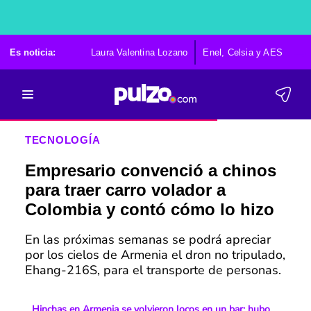
Es noticia:
Laura Valentina Lozano
Enel, Celsia y AES
Po
TECNOLOGÍA
Empresario convenció a chinos
para traer carro volador a
Colombia y contó cómo lo hizo
En las próximas semanas se podrá apreciar
por los cielos de Armenia el dron no tripulado,
Ehang-216S, para el transporte de personas.
Hinchas en Armenia se volvieron locos en un bar; hubo