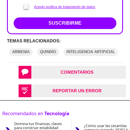
Acepto política de tratamiento de datos
SUSCRIBIRME
TEMAS RELACIONADOS:
ARMENIA
QUINDÍO
INTELIGENCIA ARTIFICIAL
L
COMENTARIOS
REPORTAR UN ERROR
Recomendados en
Tecnología
Domina tus finanzas: claves
¿Cómo usar las cesantías 
para construir estabilidad
comprar vivienda 2026? As