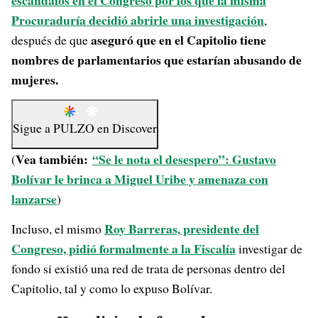
escándalos en el Congreso por los que la misma
Procuraduría decidió abrirle una investigación
,
aseguró que en el Capitolio tiene
después de que
nombres de parlamentarios que estarían abusando de
mujeres.
Sigue a
PULZO
en
Discover
Vea también:
“Se le nota el desespero”: Gustavo
(
Bolívar le brinca a Miguel Uribe y amenaza con
lanzarse
)
Roy Barreras, presidente del
Incluso, el mismo
Congreso, pidió formalmente a la Fiscalía
investigar de
fondo si existió una red de trata de personas dentro del
Capitolio, tal y como lo expuso Bolívar.