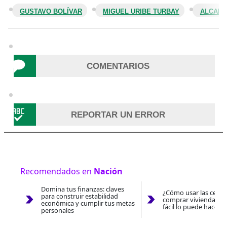
GUSTAVO BOLÍVAR
MIGUEL URIBE TURBAY
ALCALD
COMENTARIOS
REPORTAR UN ERROR
Recomendados en
Nación
Domina tus finanzas: claves
¿Cómo usar las cesan
para construir estabilidad
comprar vivienda 202
económica y cumplir tus metas
fácil lo puede hacer 
personales