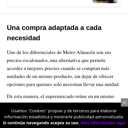
Una compra adaptada a cada
necesidad
Uno de los diferenciales de Metro Almacén son sus
precios escalonados, una alternativa que permite
acceder a mejores precios cuando se compran más
unidades de un mismo producto, sin dejar de ofrecer
opciones para quienes solo necesitan llevar una unidad.
De esta manera, el supermercado reúne en un mismo
espacio dos tipos de compradores: las familias que
Usamos "Cookies" propias y de terceros para elaborar
hacen su mercado habitual y los comerciantes que
información estadística y mostrarle publicidad personalizada.
buscan optimizar el presupuesto de sus negocios.
Si continúa navegando acepta su uso.
Más información aquí