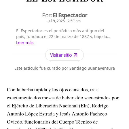
Por:
El Espectador
Jul 9, 2025 - 2:59 pm
El Espectador es el periódico más antiguo del
país, fundado el 22 de marzo de 1887 y, bajo la
dirección de Fidel Cano, es considerado uno de
Leer más
los periódicos más serios y profesionales por su
independencia, credibilidad y objetividad.
Visitar sitio
Este artículo fue curado por Santiago Buenaventura
Con la barba tupida y los ojos cansados, tras
exactamente dos meses de haber sido secuestrados por
el Ejército de Liberación Nacional (Eln), Rodrigo
Antonio López Estrada y Jesús Antonio Pacheco
Oviedo, funcionarios del Cuerpo Técnico de