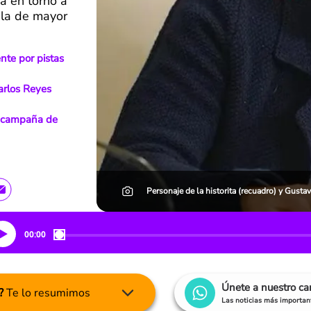
a en torno a
 la de mayor
nte por pistas
Carlos Reyes
la campaña de
Personaje de la historita (recuadro) y Gust
00:00
Únete a nuestro c
?
Te lo resumimos
Las noticias más important