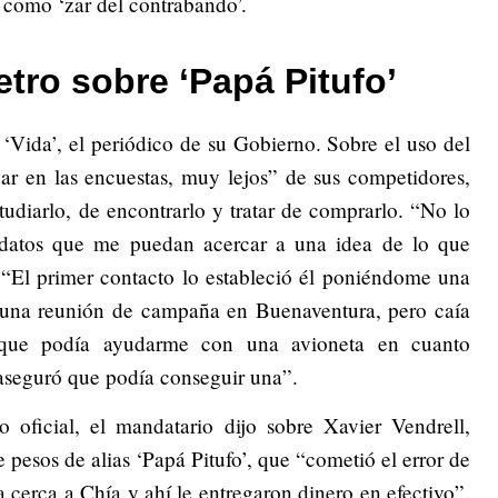
 como ‘zar del contrabando’.
tro sobre ‘Papá Pitufo’
 ‘Vida’, el periódico de su Gobierno. Sobre el uso del
r en las encuestas, muy lejos” de sus competidores,
studiarlo, de encontrarlo y tratar de comprarlo. “No lo
datos que me puedan acercar a una idea de lo que
: “El primer contacto lo estableció él poniéndome una
 una reunión de campaña en Buenaventura, pero caía
jo que podía ayudarme con una avioneta en cuanto
aseguró que podía conseguir una”.
 oficial, el mandatario dijo sobre Xavier Vendrell,
 pesos de alias ‘Papá Pitufo’, que “cometió el error de
sa cerca a Chía y ahí le entregaron dinero en efectivo”.