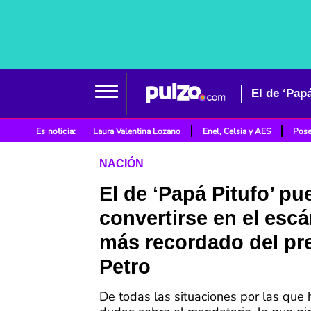
Es noticia:
Laura Valentina Lozano
Enel, Celsia y AES
Pose
NACIÓN
El de ‘Papá Pitufo’ pu
convertirse en el esc
más recordado del pr
Petro
De todas las situaciones por las que