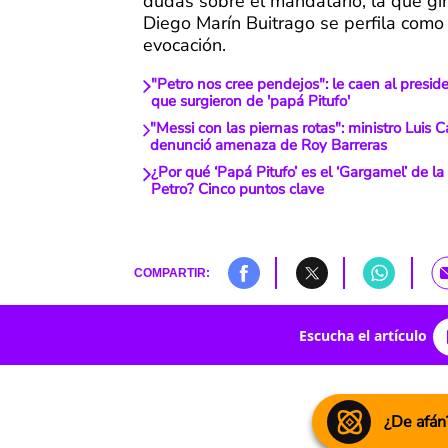
dudas sobre el mandatario, la que gir
Diego Marín Buitrago se perfila como
evocación.
"Petro nos cree pendejos": le caen al preside
que surgieron de 'papá Pitufo'
"Messi con las piernas rotas": ministro Luis 
denunció amenaza de Roy Barreras
¿Por qué ‘Papá Pitufo’ es el ‘Gargamel’ de 
Petro? Cinco puntos clave
COMPARTIR:
Escucha el artículo
¿De afán