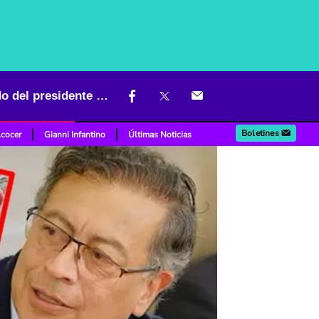
El de ‘Papá Pitufo’ puede convertirse en el escándalo más recordado del presidente Petro
Boletines
lcocer
Gianni Infantino
Últimas Noticias