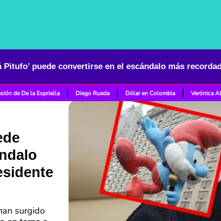
sión de De la Espriella
Diego Rueda
Dólar en Colombia
Verónica A
ede
ándalo
esidente
 han surgido