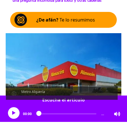
una pregunta incómoda para Éxito y otras cadenas
¿De afán?
Te lo resumimos
Metro Alquería
Escucha el artículo
00:00
…