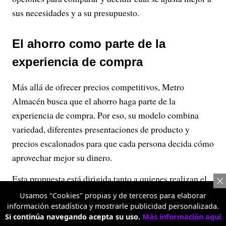
sus necesidades y a su presupuesto.
El ahorro como parte de la
experiencia de compra
Más allá de ofrecer precios competitivos, Metro
Almacén busca que el ahorro haga parte de la
experiencia de compra. Por eso, su modelo combina
variedad, diferentes presentaciones de producto y
precios escalonados para que cada persona decida cómo
aprovechar mejor su dinero.
Esta propuesta está dirigida tanto a quienes realizan el
mercado semanal o mensual para su hogar como a
Usamos "Cookies" propias y de terceros para elaborar
pequeños empresarios y emprendedores que necesitan
información estadística y mostrarle publicidad personalizada.
Si continúa navegando acepta su uso.
Más información aquí
abastecer sus negocios de manera práctica y