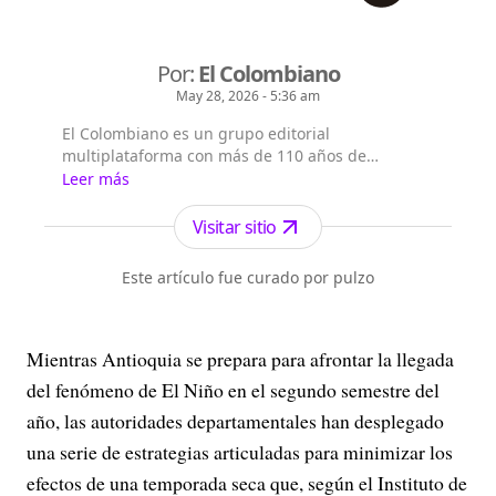
Por:
El Colombiano
May 28, 2026 - 5:36 am
El Colombiano es un grupo editorial
multiplataforma con más de 110 años de
existencia. Nació en la ciudad de Medellín en
Leer más
Antioquia. Fundado el 6 de febrero de 1912 por
Francisco de Paula Pérez, se ha especializado en
Visitar sitio
la investigación y generación de contenidos
periodísticos para diferentes plataformas en las
Este artículo fue curado por pulzo
que provee a las a...
Mientras Antioquia se prepara para afrontar la llegada
del fenómeno de El Niño en el segundo semestre del
año, las autoridades departamentales han desplegado
una serie de estrategias articuladas para minimizar los
efectos de una temporada seca que, según el Instituto de