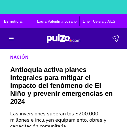
Es noticia:
Laura Valentina Lozano
Enel, Celsia y AES
Po
NACIÓN
Antioquia activa planes
integrales para mitigar el
impacto del fenómeno de El
Niño y prevenir emergencias en
2024
Las inversiones superan los $200.000
millones e incluyen equipamiento, obras y
capacitación comunitaria.