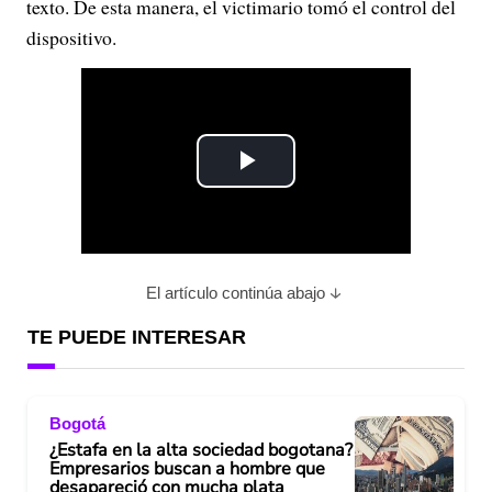
texto. De esta manera, el victimario tomó el control del
dispositivo.
P
l
a
El artículo continúa abajo
y
TE PUEDE INTERESAR
V
Bogotá
i
¿Estafa en la alta sociedad bogotana?
Empresarios buscan a hombre que
d
desapareció con mucha plata