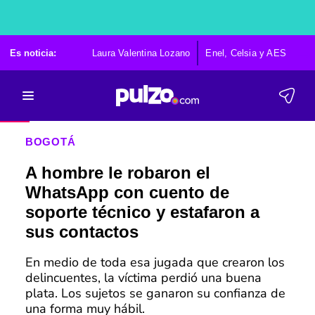
Es noticia:
Laura Valentina Lozano
Enel, Celsia y AES
Po
BOGOTÁ
A hombre le robaron el
WhatsApp con cuento de
soporte técnico y estafaron a
sus contactos
En medio de toda esa jugada que crearon los
delincuentes, la víctima perdió una buena
plata. Los sujetos se ganaron su confianza de
una forma muy hábil.