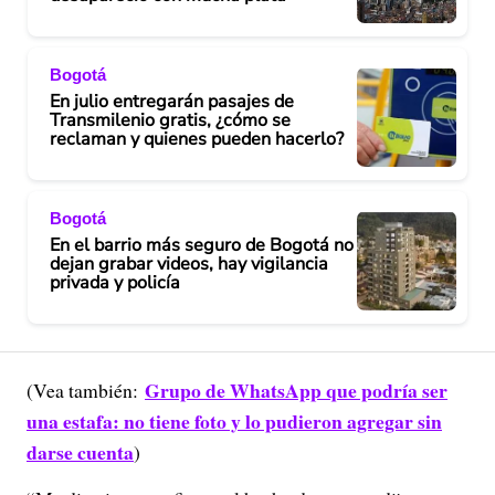
e
Bogotá
o
En julio entregarán pasajes de
Transmilenio gratis, ¿cómo se
reclaman y quienes pueden hacerlo?
Bogotá
En el barrio más seguro de Bogotá no
dejan grabar videos, hay vigilancia
privada y policía
Grupo de WhatsApp que podría ser
(Vea también:
una estafa: no tiene foto y lo pudieron agregar sin
darse cuenta
)