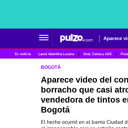
Es noticia:
Laura Valentina Lozano
Enel, Celsia y AES
Pose
BOGOTÁ
Aparece video del co
borracho que casi atr
vendedora de tintos e
Bogotá
El hecho ocurrió en el barrio Ciudad 