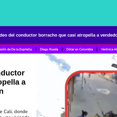
sión de De la Espriella
Diego Rueda
Dólar en Colombia
Verónica A
nductor
opella a
n
de Cali, donde