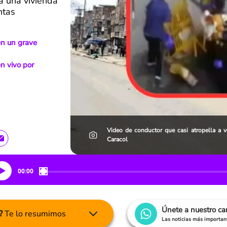
ra una vivienda
ntas
en un grave
n vivo por
Video de conductor que casi atropella a v
Caracol
00:00
Únete a nuestro c
?
Te lo resumimos
Las noticias más important