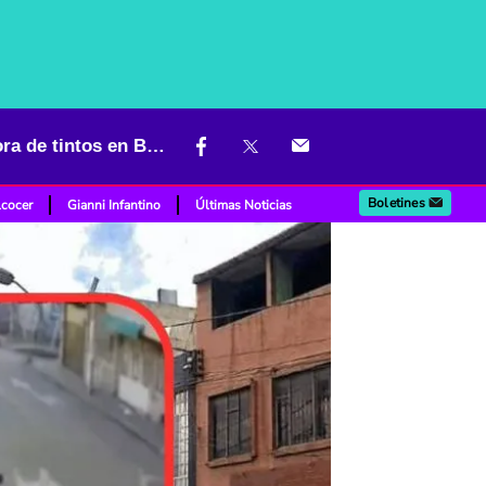
Aparece video del conductor borracho que casi atropella a vendedora de tintos en Bogotá
Boletines
lcocer
Gianni Infantino
Últimas Noticias