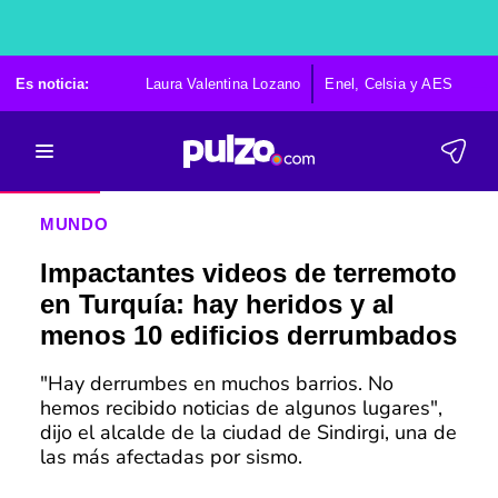
Es noticia:
Laura Valentina Lozano
Enel, Celsia y AES
Po
MUNDO
Impactantes videos de terremoto
en Turquía: hay heridos y al
menos 10 edificios derrumbados
"Hay derrumbes en muchos barrios. No
hemos recibido noticias de algunos lugares",
dijo el alcalde de la ciudad de Sindirgi, una de
las más afectadas por sismo.