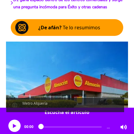
una pregunta incómoda para Éxito y otras cadenas
¿De afán?
Te lo resumimos
Metro Alquería
Escucha el artículo
00:00
…