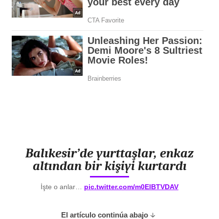
Balıkesir’de yurttaşlar, enkaz
altından bir kişiyi kurtardı
İşte o anlar…
pic.twitter.com/m0ElBTVDAV
El artículo continúa abajo