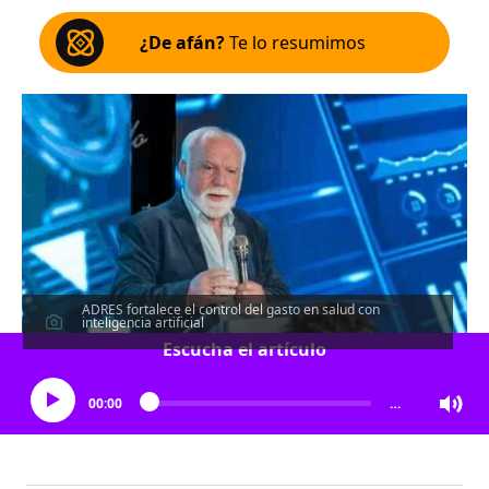
¿De afán?
Te lo resumimos
ADRES fortalece el control del gasto en salud con
inteligencia artificial
Escucha el artículo
00:00
…