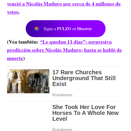
venció a Nicolás Maduro por cerca de 4 millones de
votos
.
PULZO
Discover
Sigue a
en
(Vea también:
“Le quedan 11 días”: sorpresiva
predicción sobre Nicolás Maduro; hasta se habló de
muerte
)