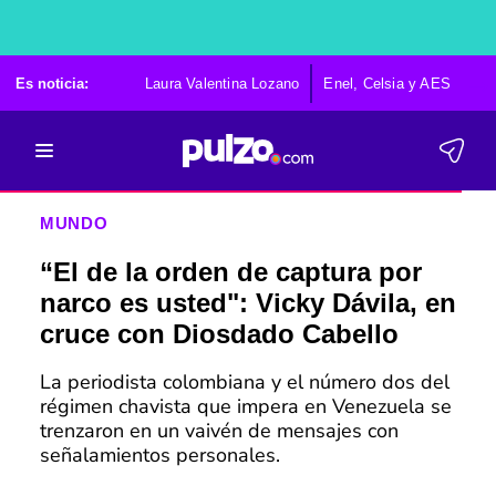
Es noticia:
Laura Valentina Lozano
Enel, Celsia y AES
Po
MUNDO
“El de la orden de captura por
narco es usted": Vicky Dávila, en
cruce con Diosdado Cabello
La periodista colombiana y el número dos del
régimen chavista que impera en Venezuela se
trenzaron en un vaivén de mensajes con
señalamientos personales.