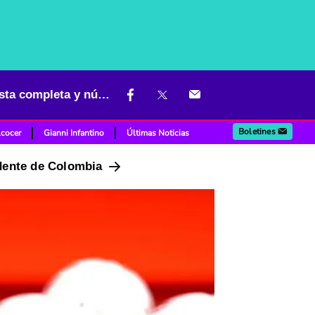
Resultados de todos los chances de Colombia hoy 13 de febrero: lista completa y números
Boletines
lcocer
Gianni Infantino
Últimas Noticias
idente de Colombia