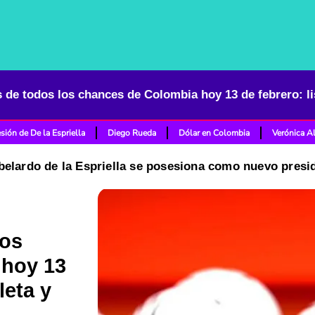
sión de De la Espriella
Diego Rueda
Dólar en Colombia
Verónica A
belardo de la Espriella se posesiona como nuevo pres
los
 hoy 13
leta y