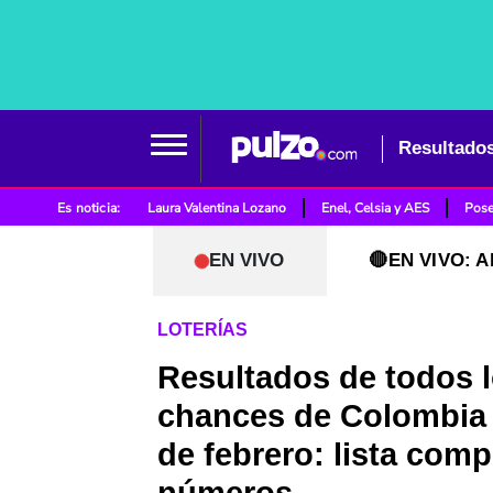
Es noticia:
Laura Valentina Lozano
Enel, Celsia y AES
Pose
EN VIVO
🔴EN VIVO: A
LOTERÍAS
Resultados de todos 
chances de Colombia
de febrero: lista comp