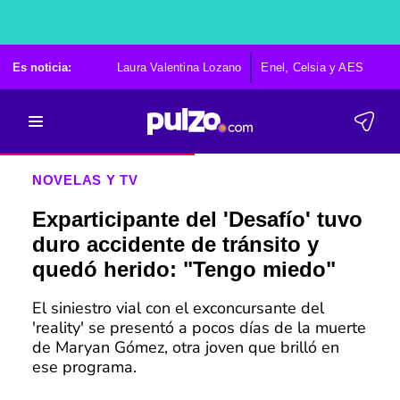
Es noticia:
Laura Valentina Lozano
Enel, Celsia y AES
Po
NOVELAS Y TV
Exparticipante del 'Desafío' tuvo
duro accidente de tránsito y
quedó herido: "Tengo miedo"
El siniestro vial con el exconcursante del
'reality' se presentó a pocos días de la muerte
de Maryan Gómez, otra joven que brilló en
ese programa.