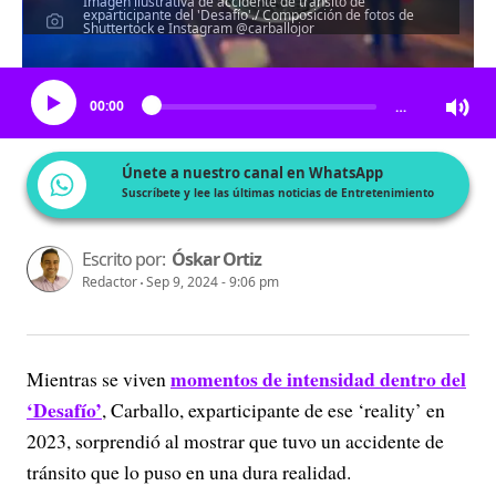
Imagen ilustrativa de accidente de tránsito de
exparticipante del 'Desafío'./ Composición de fotos de
Shuttertock e Instagram @carballojor
Escucha el artículo
00:00
…
Únete a nuestro canal en WhatsApp
Suscríbete y lee las últimas noticias de Entretenimiento
Escrito por:
Óskar Ortiz
Redactor
Sep 9, 2024 - 9:06 pm
momentos de intensidad dentro del
Mientras se viven
‘Desafío’
, Carballo, exparticipante de ese ‘reality’ en
2023, sorprendió al mostrar que tuvo un accidente de
tránsito que lo puso en una dura realidad.