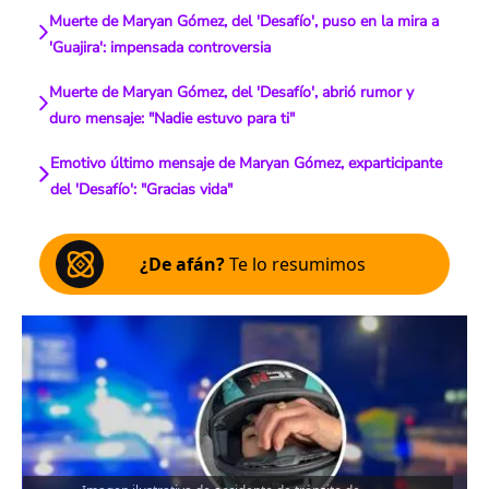
Muerte de Maryan Gómez, del 'Desafío', puso en la mira a
'Guajira': impensada controversia
Muerte de Maryan Gómez, del 'Desafío', abrió rumor y
duro mensaje: "Nadie estuvo para ti"
Emotivo último mensaje de Maryan Gómez, exparticipante
del 'Desafío': "Gracias vida"
¿De afán?
Te lo resumimos