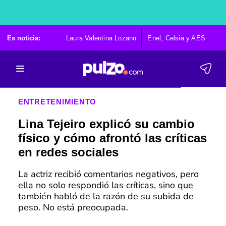
Es noticia:
Laura Valentina Lozano
Enel, Celsia y AES
Po
ENTRETENIMIENTO
Lina Tejeiro explicó su cambio
físico y cómo afrontó las críticas
en redes sociales
La actriz recibió comentarios negativos, pero
ella no solo respondió las críticas, sino que
también habló de la razón de su subida de
peso. No está preocupada.