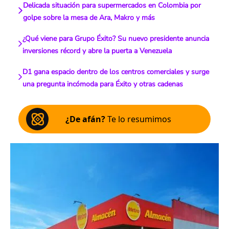
Delicada situación para supermercados en Colombia por
golpe sobre la mesa de Ara, Makro y más
¿Qué viene para Grupo Éxito? Su nuevo presidente anuncia
inversiones récord y abre la puerta a Venezuela
D1 gana espacio dentro de los centros comerciales y surge
una pregunta incómoda para Éxito y otras cadenas
¿De afán?
Te lo resumimos