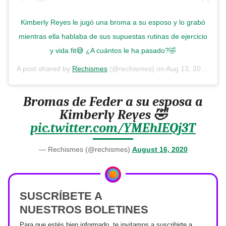
Kimberly Reyes le jugó una broma a su esposo y lo grabó
mientras ella hablaba de sus supuestas rutinas de ejercicio
y vida fit😅 ¿A cuántos le ha pasado?🤣
A post shared by
Rechismes
(@rechismes) on
Aug 13, 2020 at 9:20am PDT
Bromas de Feder a su esposa a
Kimberly Reyes 🤣
pic.twitter.com/YMEhIEQj3T
— Rechismes (@rechismes)
August 16, 2020
SUSCRÍBETE A
NUESTROS BOLETINES
Para que estés bien informado, te invitamos a suscribirte a