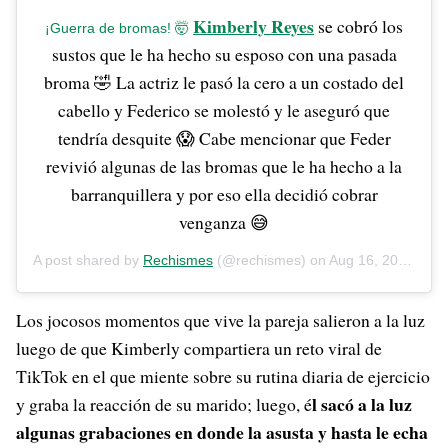
Kimberly Reyes
se cobró los
¡Guerra de bromas! 🤯
sustos que le ha hecho su esposo con una pasada
broma 🤣 La actriz le pasó la cero a un costado del
cabello y Federico se molestó y le aseguró que
tendría desquite 😱 Cabe mencionar que Feder
revivió algunas de las bromas que le ha hecho a la
barranquillera y por eso ella decidió cobrar
venganza 😅
A post shared by
Rechismes
(@rechismes) on
Aug 16, 2020 at 10:05am PDT
Los jocosos momentos que vive la pareja salieron a la luz
luego de que Kimberly compartiera un reto viral de
TikTok en el que miente sobre su rutina diaria de ejercicio
l sacó a la luz
y graba la reacción de su marido; luego, é
algunas grabaciones en donde la asusta y hasta le echa