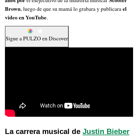
años por
Scooter
el exejecutivo de la industria musical
Brown
el
, luego de que su mamá lo grabara y publicara
video en YouTube
.
Sigue a
PULZO
en
Discover
La carrera musical de
Justin Bieber