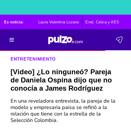
Es noticia:
Laura Valentina Lozano
Enel, Celsia y AES
Po
ENTRETENIMIENTO
[Video] ¿Lo ninguneó? Pareja
de Daniela Ospina dijo que no
conocía a James Rodríguez
En una reveladora entrevista, la pareja de la
modelo y empresaria paisa se refirió a la
relación que tiene con la estrella de la
Selección Colombia.