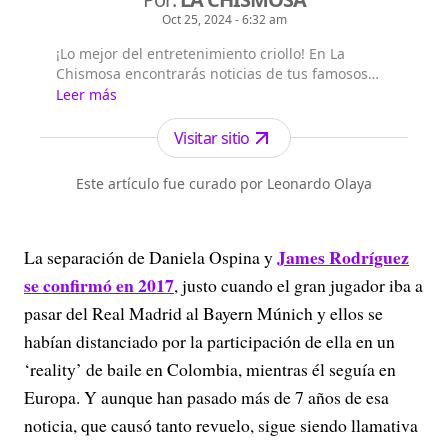
Oct 25, 2024 - 6:32 am
¡Lo mejor del entretenimiento criollo! En La
Chismosa encontrarás noticias de tus famosos
colombianos favoritos: videos, fotos, chismes... y
Leer más
siempre contenido veraz y divertido
Visitar sitio
Este artículo fue curado por Leonardo Olaya
James Rodríguez
La separación de Daniela Ospina y
se confirmó en 2017
, justo cuando el gran jugador iba a
pasar del Real Madrid al Bayern Múnich y ellos se
habían distanciado por la participación de ella en un
‘reality’ de baile en Colombia, mientras él seguía en
Europa. Y aunque han pasado más de 7 años de esa
noticia, que causó tanto revuelo, sigue siendo llamativa