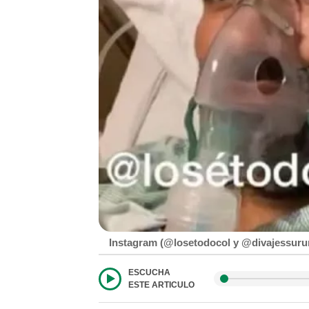
Instagram (@losetodocol y @divajessur
ESCUCHA
ESTE ARTICULO