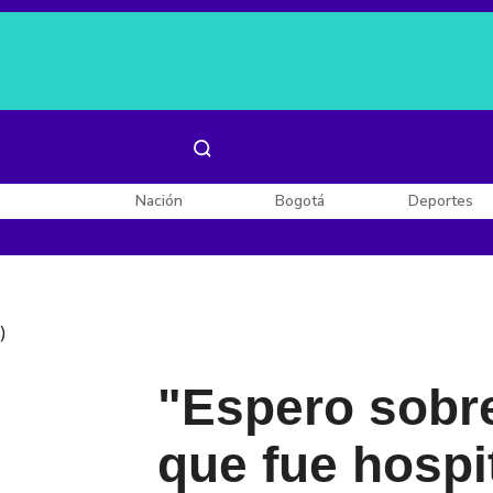
Es noticia:
Laura Valentina Lozano
Enel, Celsia y AES
Nación
Bogotá
Deportes
)
"Espero sobre
que fue hospi