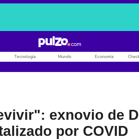
Posesión de De la Espriella
Diego Rueda
Dólar en Colombia
Tecnología
Mundo
Economía
Chec
vivir": exnovio de 
talizado por COVID