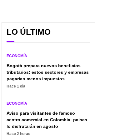
LO ÚLTIMO
Empresa colombiana
Destapan 4 consejos
ganó pleito a poderosa
claves que ayudarán a
multinacional: Corte
empresas en Colombia:
ECONOMÍA
Constitucional emitió
así funcionan fácilmente
fallo
Bogotá prepara nuevos beneficios
tributarios: estos sectores y empresas
pagarían menos impuestos
Hace 1 día
ECONOMÍA
Aviso para visitantes de famoso
centro comercial en Colombia: paisas
lo disfrutarán en agosto
Hace 2 horas