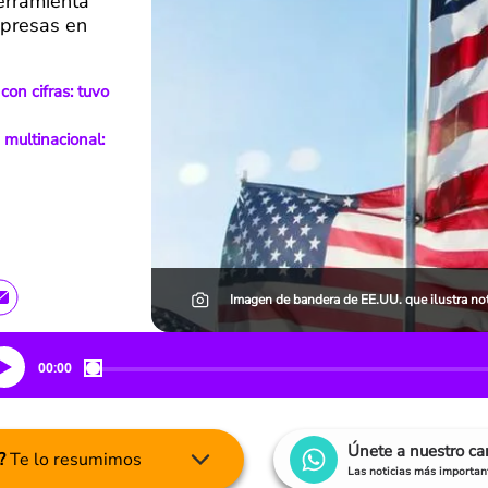
herramienta
mpresas en
on cifras: tuvo
multinacional:
Imagen de bandera de EE.UU. que ilustra not
00:00
Únete a nuestro c
?
Te lo resumimos
Las noticias más important