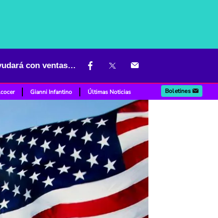
Destapan herramienta que salvará a empresas en Colombia y les ayudará con ventas en EE.UU.
Boletines
lcocer
Gianni Infantino
Últimas Noticias