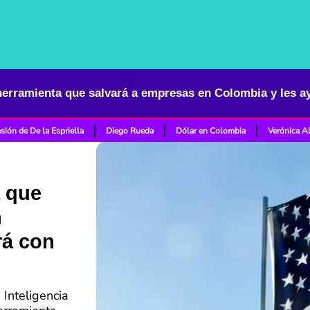
sión de De la Espriella
Diego Rueda
Dólar en Colombia
Verónica A
 que
n
rá con
Inteligencia