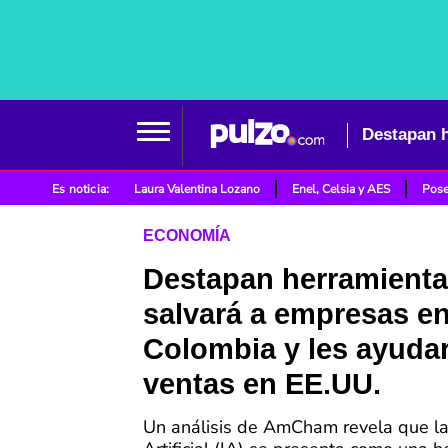
Es noticia:
Laura Valentina Lozano
Enel, Celsia y AES
Pose
ECONOMÍA
Destapan herramienta
salvará a empresas e
Colombia y les ayuda
ventas en EE.UU.
Un análisis de AmCham revela que la 