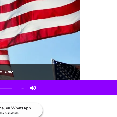
a - Getty
…
anal en WhatsApp
es, al instante