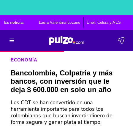
Es noticia:
Laura Valentina Lozano
Enel, Celsia y AES
Po
ECONOMÍA
Bancolombia, Colpatria y más
bancos, con inversión que le
deja $ 600.000 en solo un año
Los CDT se han convertido en una
herramienta importante para todos los
colombianos que buscan invertir dinero de
forma segura y ganar plata al tiempo.