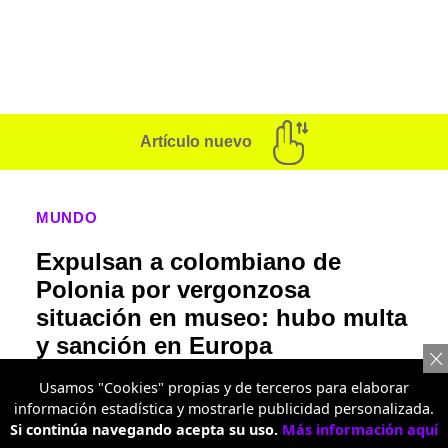
Artículo nuevo
MUNDO
Expulsan a colombiano de
Polonia por vergonzosa
situación en museo: hubo multa
y sanción en Europa
Un caso más que insólito quedó registrado en
Usamos "Cookies" propias y de terceros para elaborar
el Viejo Continente por el comportamiento de
información estadística y mostrarle publicidad personalizada.
Si continúa navegando acepta su uso.
Más información aquí
un visitante que quedó en el ojo del huracán