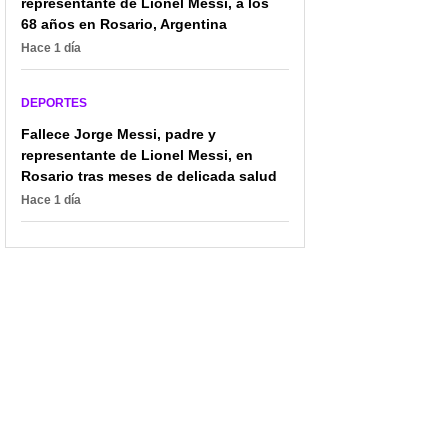
representante de Lionel Messi, a los
equipos españoles:
Champions y Europa
68 años en Rosario, Argentina
"Estoy muy feliz acá"
League; así quedaron
Hace 1 día
las llaves
DEPORTES
Fallece Jorge Messi, padre y
representante de Lionel Messi, en
Rosario tras meses de delicada salud
Hace 1 día