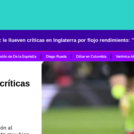
z le llueven críticas en Inglaterra por flojo rendimiento:
sión de De la Espriella
Diego Rueda
Dólar en Colombia
Verónica A
críticas
ón al