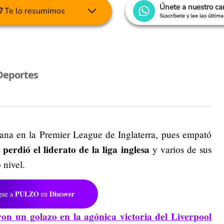
Únete a nuestro c
?
Te lo resumimos
Suscríbete y lee las últim
Deportes
ana en la Premier League de Inglaterra, pues empató
perdió el liderato de la liga inglesa
y varios de sus
 nivel.
PULZO
Discover
gue a
en
ron un golazo en la agónica victoria del Liverpool