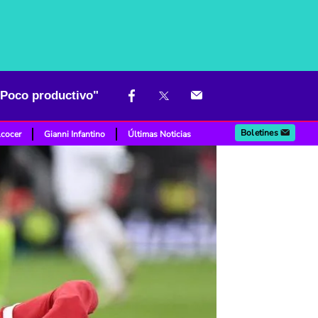
 "Poco productivo"
Boletines
lcocer
Gianni Infantino
Últimas Noticias