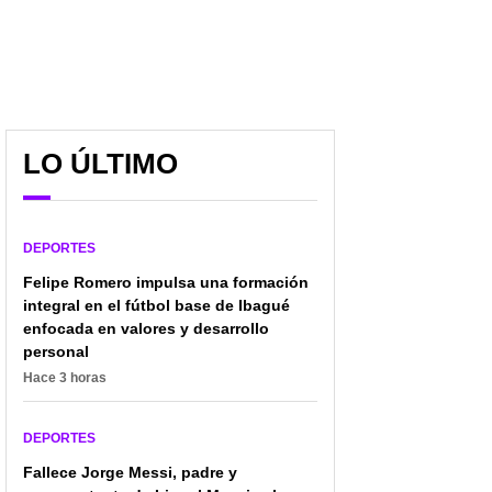
LO ÚLTIMO
DEPORTES
Felipe Romero impulsa una formación
integral en el fútbol base de Ibagué
enfocada en valores y desarrollo
personal
Hace 3 horas
DEPORTES
Luis Díaz despejó dudas
Los colombianos que
Fallece Jorge Messi, padre y
y les bajó el dedo a los
siguen con vida en