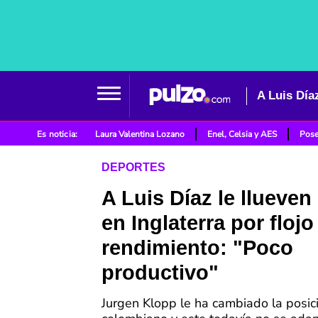
A Luis Día
Es noticia:
Laura Valentina Lozano
Enel, Celsia y AES
Pose
DEPORTES
A Luis Díaz le llueven 
en Inglaterra por flojo
rendimiento: "Poco
productivo"
Jurgen Klopp le ha cambiado la posici