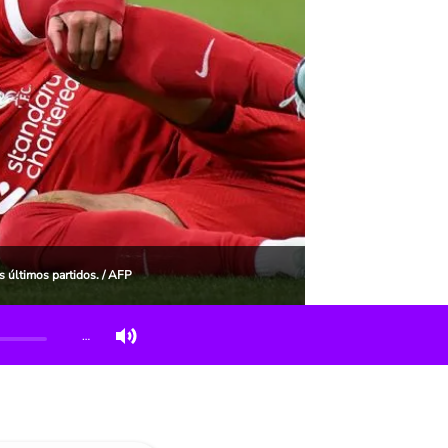
s últimos partidos. / AFP
…