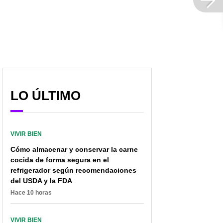
[Video] Encontraron
Pan de algunas ciudades
cucaracha dentro de
está inflado (en precio) y
paquete de De Todito; la
tiene afectados a varios
empresa respondió
negocios
LO ÚLTIMO
VIVIR BIEN
Cómo almacenar y conservar la carne
cocida de forma segura en el
refrigerador según recomendaciones
del USDA y la FDA
Hace 10 horas
VIVIR BIEN