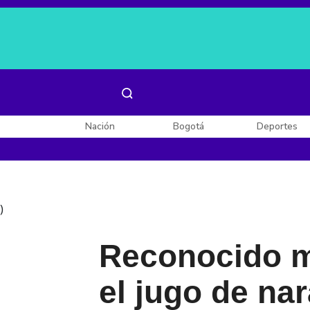
Es noticia:
Laura Valentina Lozano
Enel, Celsia y AES
Nación
Bogotá
Deportes
)
Reconocido m
el jugo de na