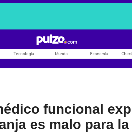
Posesión de De la Espriella
Diego Rueda
Dólar en Colombia
Tecnología
Mundo
Economía
Chec
édico funcional expl
ranja es malo para la