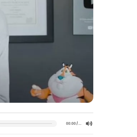
/
…
00:00