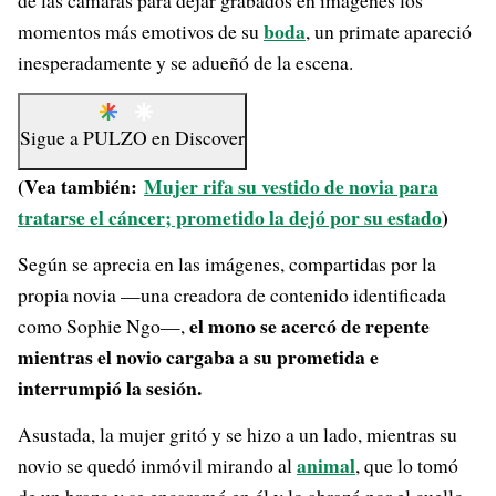
de las cámaras para dejar grabados en imágenes los
boda
momentos más emotivos de su
, un primate apareció
inesperadamente y se adueñó de la escena.
Sigue a
PULZO
en
Discover
(Vea también:
Mujer rifa su vestido de novia para
tratarse el cáncer; prometido la dejó por su estado
)
Según se aprecia en las imágenes, compartidas por la
propia novia —una creadora de contenido identificada
el mono se acercó de repente
como Sophie Ngo—,
mientras el novio cargaba a su prometida e
interrumpió la sesión.
Asustada, la mujer gritó y se hizo a un lado, mientras su
animal
novio se quedó inmóvil mirando al
, que lo tomó