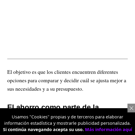
El objetivo es que los clientes encuentren diferentes
opciones para comparar y decidir cuál se ajusta mejor a
sus necesidades y a su presupuesto.
El ahorro como parte de la
Usamos "Cookies" propias y de terceros para elaborar
experiencia de compra
información estadística y mostrarle publicidad personalizada.
Si continúa navegando acepta su uso.
Más información aquí
Más allá de ofrecer precios competitivos, Metro