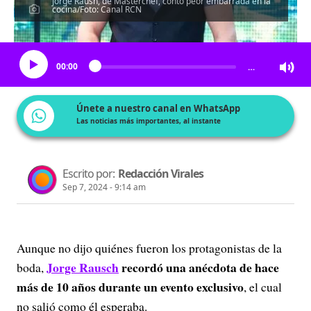
Jorge Raush, de Masterchef, contó peor embarrada en la
cocina/Foto: Canal RCN
Escucha el artículo
00:00
…
Únete a nuestro canal en WhatsApp
Las noticias más importantes, al instante
Escrito por:
Redacción Virales
Sep 7, 2024 - 9:14 am
Aunque no dijo quiénes fueron los protagonistas de la
Jorge Rausch
recordó una anécdota de hace
boda,
más de 10 años durante un evento exclusivo
, el cual
no salió como él esperaba.