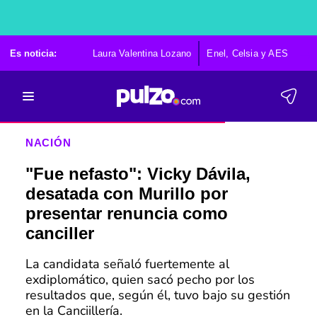
Es noticia:
Laura Valentina Lozano
Enel, Celsia y AES
Po
NACIÓN
"Fue nefasto": Vicky Dávila,
desatada con Murillo por
presentar renuncia como
canciller
La candidata señaló fuertemente al
exdiplomático, quien sacó pecho por los
resultados que, según él, tuvo bajo su gestión
en la Canciillería.