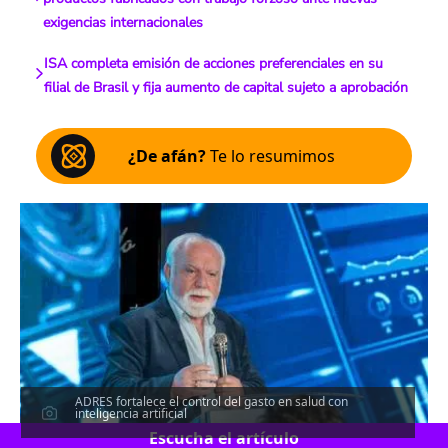
exigencias internacionales
ISA completa emisión de acciones preferenciales en su
filial de Brasil y fija aumento de capital sujeto a aprobación
¿De afán?
Te lo resumimos
ADRES fortalece el control del gasto en salud con
inteligencia artificial
Escucha el artículo