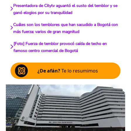
Presentadora de Citytv aguantó el susto del temblor y se
ganó elogios por su tranquilidad
Cuáles son los temblores que han sacudido a Bogotá con
más fuerza: varios de gran magnitud
[Foto] Fuerza de temblor provocó caída de techo en
famoso centro comercial de Bogotá
¿De afán?
Te lo resumimos