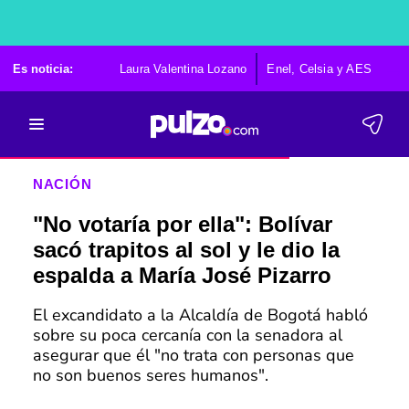
Es noticia:
Laura Valentina Lozano
Enel, Celsia y AES
Po
NACIÓN
"No votaría por ella": Bolívar
sacó trapitos al sol y le dio la
espalda a María José Pizarro
El excandidato a la Alcaldía de Bogotá habló
sobre su poca cercanía con la senadora al
asegurar que él "no trata con personas que
no son buenos seres humanos".