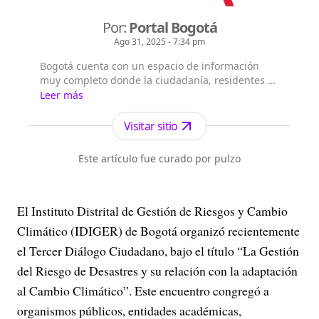
Por:
Portal Bogotá
Ago 31, 2025 - 7:34 pm
Bogotá cuenta con un espacio de información
muy completo donde la ciudadanía, residentes y
extranjeros pueden consultar la información que
Leer más
les interesa sobre Bogotá, su historia, sus
localidades, la gestión y principales noticias de la
Visitar sitio
Administración Distrital.
Este artículo fue curado por pulzo
El Instituto Distrital de Gestión de Riesgos y Cambio
Climático (IDIGER) de Bogotá organizó recientemente
el Tercer Diálogo Ciudadano, bajo el título “La Gestión
del Riesgo de Desastres y su relación con la adaptación
al Cambio Climático”. Este encuentro congregó a
organismos públicos, entidades académicas,