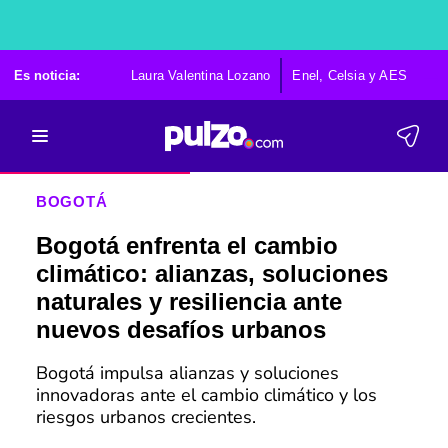
Es noticia:
Laura Valentina Lozano
Enel, Celsia y AES
Po
BOGOTÁ
Bogotá enfrenta el cambio
climático: alianzas, soluciones
naturales y resiliencia ante
nuevos desafíos urbanos
Bogotá impulsa alianzas y soluciones
innovadoras ante el cambio climático y los
riesgos urbanos crecientes.