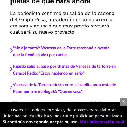
pistas de qué hará ahora
La periodista confirmó su salida de la cadena
del Grupo Prisa, agradeció por su paso en la
emisora y anunció que muy pronto revelará
cuál será su nuevo proyecto
"Me dijo tonta": Vanessa de la Torre reaccionó a oyente
que la frenó en vivo por cantar
Fajardo salió al paso por chanza de Vanessa de la Torre en
Caracol Radio: "Estoy hablando en serio"
Vanessa de la Torre contestó duro a inaudita propuesta de
Petro por aire de Bogotá: "Que se vaya"
"No me vuelvo a casar ni quiero vivir con nadie": Vanessa
Usamos "Cookies" propias y de terceros para elaborar
de la Torre dice por qué es buen partido
información estadística y mostrarle publicidad personalizada.
Si continúa navegando acepta su uso.
Más información aquí