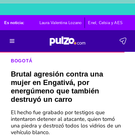
Es noticia:
Laura Valentina Lozano
Enel, Celsia y AES
Po
BOGOTÁ
Brutal agresión contra una
mujer en Engativá, por
energúmeno que también
destruyó un carro
El hecho fue grabado por testigos que
intentaron detener al atacante, quien tomó
una piedra y destrozó todos los vidrios de un
vehículo blanco.