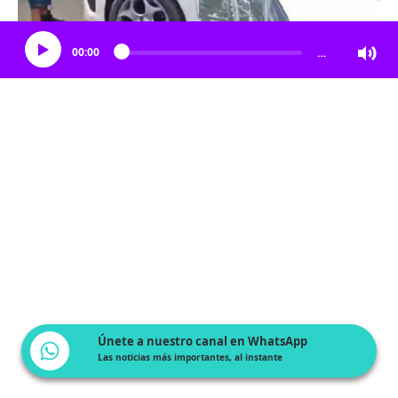
Escucha el artículo
00:00
…
Únete a nuestro canal en WhatsApp
Las noticias más importantes, al instante