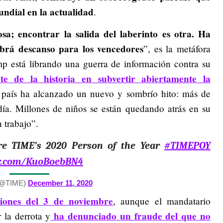
undial en la actualidad
.
a; encontrar la salida del laberinto es otra. Ha
abrá descanso para los vencedores
”, es la metáfora
mp está librando una guerra de información contra su
te de la historia en subvertir abiertamente la
l país ha alcanzado un nuevo y sombrío hito: más de
a. Millones de niños se están quedando atrás en su
 trabajo”.
re TIME’s 2020 Person of the Year
#TIMEPOY
er.com/KuoBoebBN4
(@TIME)
December 11, 2020
ciones del 3 de noviembre
, aunque el mandatario
ha denunciado un fraude del que no
 la derrota y