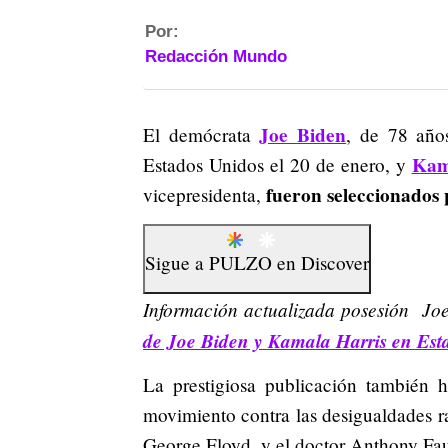
Por:
Redacción Mundo
Joe Biden
El demócrata
, de 78 año
Kam
Estados Unidos el 20 de enero, y
fueron seleccionados p
vicepresidenta,
Sigue a
PULZO
en
Discover
Información actualizada posesión Jo
de Joe Biden y Kamala Harris en Est
La prestigiosa publicación también 
movimiento contra las desigualdades r
George Floyd, y el doctor Anthony Fau