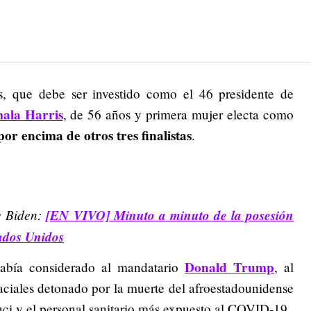
s, que debe ser investido como el 46 presidente de
ala Harris
, de 56 años y primera mujer electa como
or encima de otros tres finalistas
.
e Biden:
[EN VIVO] Minuto a minuto de la posesión
ados Unidos
Donald Trump
había considerado al mandatario
, al
aciales detonado por la muerte del afroestadounidense
ci y el personal sanitario más expuesto al COVID-19.