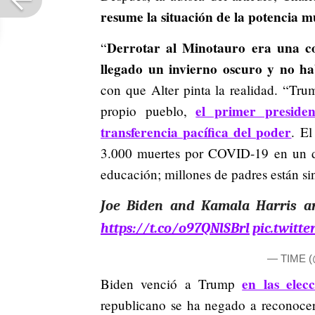
resume la situación de la potencia m
Derrotar al Minotauro era una cos
“
llegado un invierno oscuro y no h
con que Alter pinta la realidad. “Tru
el primer presiden
propio pueblo,
transferencia pacífica del poder
. E
3.000 muertes por COVID-19 en un dí
educación; millones de padres están sin
Joe Biden and Kamala Harris a
https://t.co/o97QNlSBrl
pic.twitt
— TIME 
en las elec
Biden venció a Trump
republicano se ha negado a reconocer