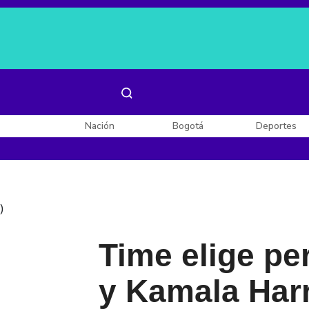
Es noticia:
Laura Valentina Lozano
Enel, Celsia y AES
Nación
Bogotá
Deportes
)
Time elige pe
y Kamala Harr