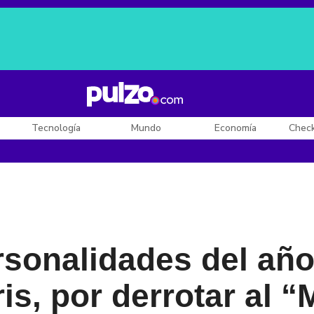
Posesión de De la Espriella
Diego Rueda
Dólar en Colombia
Tecnología
Mundo
Economía
Chec
rsonalidades del añ
is, por derrotar al “