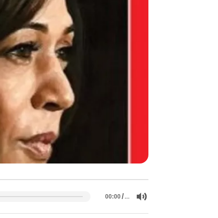
/
…
00:00