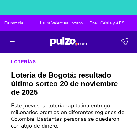
Es noticia:
Laura Valentina Lozano
Enel, Celsia y AES
Po
LOTERÍAS
Lotería de Bogotá: resultado
último sorteo 20 de noviembre
de 2025
Este jueves, la lotería capitalina entregó
millonarios premios en diferentes regiones de
Colombia. Bastantes personas se quedaron
con algo de dinero.