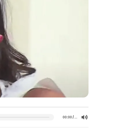
/
…
00:00