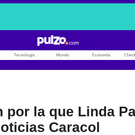
Posesión de De la Espriella
Diego Rueda
Dólar en Colombia
Tecnología
Mundo
Economía
Chec
ón por la que Linda P
oticias Caracol