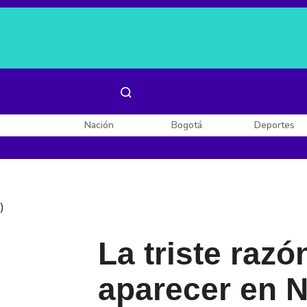
Es noticia:
Laura Valentina Lozano
Enel, Celsia y AES
Nación
Bogotá
Deportes
)
La triste raz
aparecer en N