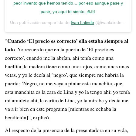
peor invento que hemos tenido… por eso aunque pase y
pase, yo aquí te siento. 🙏🏻
Una publicación compartida de
Ivan Lalinde
(@ivanlalindeg) el
22
Cuando ‘El precio es correcto’ ella estaba siempre al
“
lado
. Yo recuerdo que en la puerta de ‘El precio es
correcto’, cuando me la abrían, ahí tenía como una
huellita, la madera tiene como unos ojos, como unas unas
vetas, y yo le decía al ‘negro’, que siempre me habría la
puerta: ‘Negro, no me vaya a pintar esta manchita, que
esta manchita es la cara de Lina y yo la tengo ahí; yo tenía
mi amuleto ahí, la carita de Lina, yo la miraba y decía me
va a ir bien en este programa [mientras se echaba la
bendición]”, explicó.
Al respecto de la presencia de la presentadora en su vida,