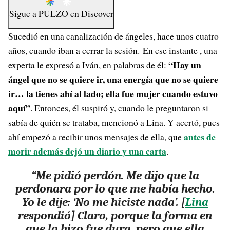
Sigue a
PULZO
en
Discover
Sucedió en una canalización de ángeles, hace unos cuatro
años, cuando iban a cerrar la sesión.
En ese instante , una
“Hay un
experta le expresó a Iván, en palabras de él:
ángel que no se quiere ir, una energía que no se quiere
ir… la tienes ahí al lado; ella fue mujer cuando estuvo
aquí”
. Entonces, él suspiró y, cuando le preguntaron si
sabía de quién se trataba, mencionó a Lina. Y acertó, pues
antes de
ahí empezó a recibir unos mensajes de ella, que
morir además dejó un diario y una carta
.
“Me pidió perdón. Me dijo que la
perdonara por lo que me había hecho.
Yo le dije: ‘No me hiciste nada’. [
Lina
respondió] Claro, porque la forma en
que lo hizo fue dura, pero que ella