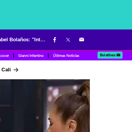
Claudia Bahamón, afuera de 'Masterchef', se abrió sobre Martha Isabel Bolaños: "Intimida"
Boletines
lcocer
Gianni Infantino
Últimas Noticias
n Cali