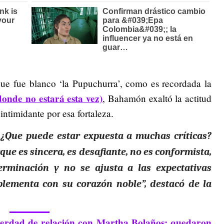
que fue blanco ‘la Pupuchurra’, como es recordada la
(donde no estará esta vez)
, Bahamón exaltó la actitud
intimidante por esa fortaleza.
 ¿Que puede estar expuesta a muchas críticas?
que es sincera, es desafiante, no es conformista,
rminación y no se ajusta a las expectativas
plementa con su corazón noble”, destacó de la
verdad de relación con Martha Bolaños; quedaron