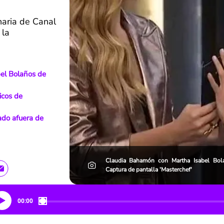
naria de Canal
 la
bel Bolaños de
icos de
nado afuera de
Claudia Bahamón con Martha Isabel Bola
Captura de pantalla 'Masterchef'
00:00