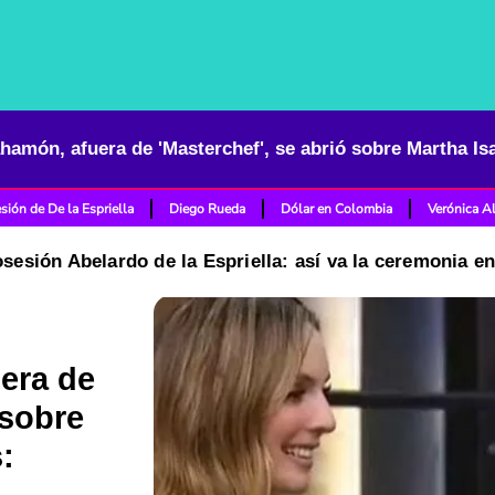
sión de De la Espriella
Diego Rueda
Dólar en Colombia
Verónica A
osesión Abelardo de la Espriella: así va la ceremonia e
era de
 sobre
: