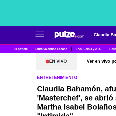
Es noticia:
Laura Valentina Lozano
Enel, Celsia y AES
Pose
EN VIVO
Ver en vivo p
ENTRETENIMIENTO
Claudia Bahamón, afu
'Masterchef', se abrió
Martha Isabel Bolaños