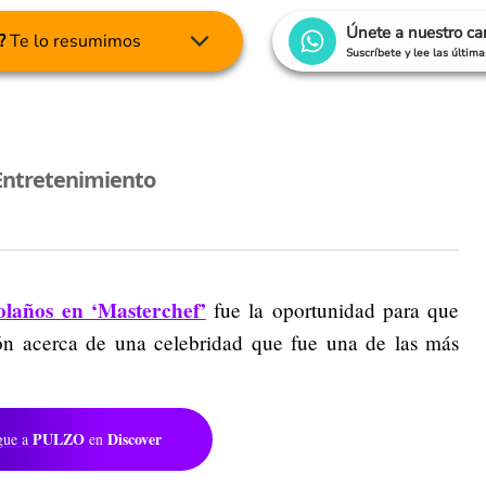
Únete a nuestro c
?
Te lo resumimos
Suscríbete y lee las últim
Entretenimiento
olaños en ‘Masterchef’
fue la oportunidad para que
n acerca de una celebridad que fue una de las más
PULZO
Discover
gue a
en