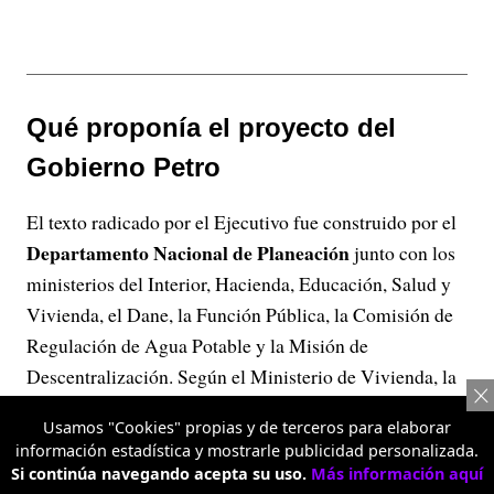
Qué proponía el proyecto del
Gobierno Petro
El texto radicado por el Ejecutivo fue construido por el
Departamento Nacional de Planeación
junto con los
ministerios del Interior, Hacienda, Educación, Salud y
Vivienda, el Dane, la Función Pública, la Comisión de
Regulación de Agua Potable y la Misión de
Descentralización. Según el Ministerio de Vivienda, la
formulación incluyó más de 150 mesas técnicas de
Usamos "Cookies" propias y de terceros para elaborar
trabajo, y antes de su radicación surtió un proceso de
información estadística y mostrarle publicidad personalizada.
consulta previa con pueblos indígenas que se
Si continúa navegando acepta su uso.
Más información aquí