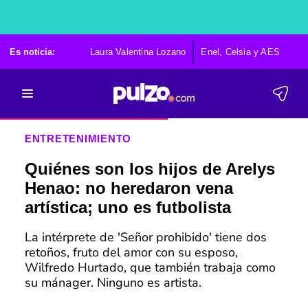
Es noticia:
Laura Valentina Lozano
Enel, Celsia y AES
Po
ENTRETENIMIENTO
Quiénes son los hijos de Arelys
Henao: no heredaron vena
artística; uno es futbolista
La intérprete de 'Señor prohibido' tiene dos
retoños, fruto del amor con su esposo,
Wilfredo Hurtado, que también trabaja como
su mánager. Ninguno es artista.