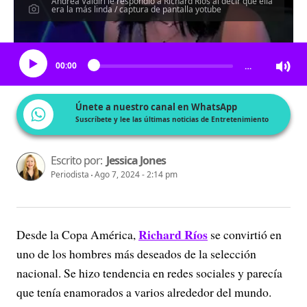
Andrea Valdiri le respondió a Richard Ríos al decir que ella
era la más linda / captura de pantalla yotube
Escucha el artículo
00:00
…
Únete a nuestro canal en WhatsApp
Suscríbete y lee las últimas noticias de Entretenimiento
Escrito por:
Jessica Jones
Periodista
Ago 7, 2024 - 2:14 pm
Richard Ríos
Desde la Copa América,
se convirtió en
uno de los hombres más deseados de la selección
nacional. Se hizo tendencia en redes sociales y parecía
que tenía enamorados a varios alrededor del mundo.