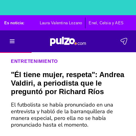
Es noticia:
Laura Valentina Lozano
Enel, Celsia y AES
Po
ENTRETENIMIENTO
"Él tiene mujer, respeta": Andrea
Valdiri, a periodista que le
preguntó por Richard Ríos
El futbolista se había pronunciado en una
entrevista y habló de la barranquillera de
manera especial, pero ella no se había
pronunciado hasta el momento.