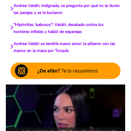
Andrea Valdiri, indignada, se pregunta por qué no le duran
las parejas y se le burlaron
"Hipócritas, babosos": Valdiri, desatada contra los
hombres infieles y habló de exparejas
Andrea Valdiri ya tendría nuevo amor: la pillaron con las
manos en la masa por Turquía
¿De afán?
Te lo resumimos