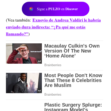
PULZO
Discover
Sigue a
en
Exnovio de Andrea Valdiri le habría
(Vea también:
enviado dura indirecta: “¿Pa qué me estás
llamando?”
)