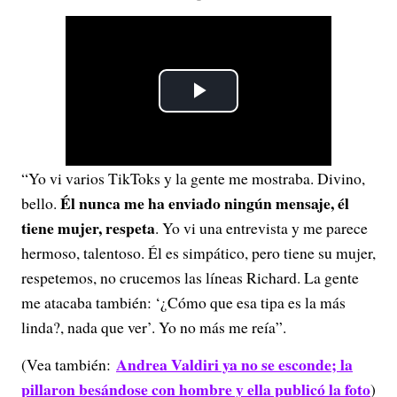
P
l
“Yo vi varios TikToks y la gente me mostraba. Divino,
a
Él nunca me ha enviado ningún mensaje, él
bello.
y
tiene mujer, respeta
. Yo vi una entrevista y me parece
hermoso, talentoso. Él es simpático, pero tiene su mujer,
V
respetemos, no crucemos las líneas Richard. La gente
me atacaba también: ‘¿Cómo que esa tipa es la más
i
linda?, nada que ver’. Yo no más me reía”.
d
Andrea Valdiri ya no se esconde; la
(Vea también:
e
pillaron besándose con hombre y ella publicó la foto
)