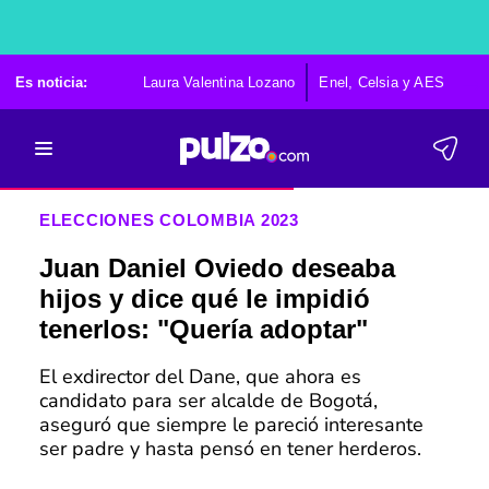
Es noticia:
Laura Valentina Lozano
Enel, Celsia y AES
Po
ELECCIONES COLOMBIA 2023
Juan Daniel Oviedo deseaba
hijos y dice qué le impidió
tenerlos: "Quería adoptar"
El exdirector del Dane, que ahora es
candidato para ser alcalde de Bogotá,
aseguró que siempre le pareció interesante
ser padre y hasta pensó en tener herderos.