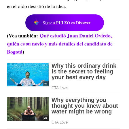
en el oído desistió de la idea.
PULZO
Discover
Sigue a
en
(Vea también:
Qué estudió Juan Daniel Oviedo,
quién es su novio y más detalles del candidato de
Bogotá
)