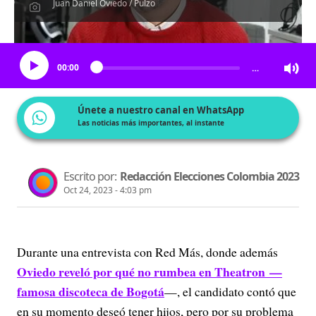
Juan Daniel Oviedo / Pulzo
Escucha el artículo
00:00
…
Únete a nuestro canal en WhatsApp
Las noticias más importantes, al instante
Escrito por:
Redacción Elecciones Colombia 2023
Oct 24, 2023 - 4:03 pm
Durante una entrevista con Red Más, donde además
Oviedo reveló por qué no rumbea en Theatron —
famosa discoteca de Bogotá
—, el candidato contó que
en su momento deseó tener hijos, pero por su problema