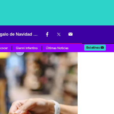
Compras con tarjeta de crédito tendrán sorpresa en septiembre; regalo de Navidad adelantado
Boletines
lcocer
Gianni Infantino
Últimas Noticias