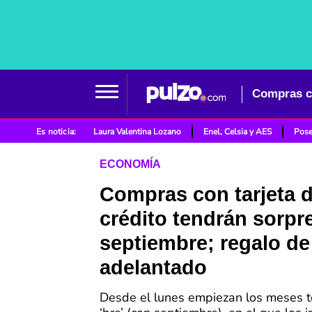
Es noticia:
Laura Valentina Lozano
Enel, Celsia y AES
Pose
ECONOMÍA
Compras con tarjeta 
crédito tendrán sorpr
septiembre; regalo d
adelantado
Desde el lunes empiezan los meses 