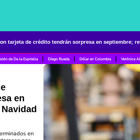
sión de De la Espriella
Diego Rueda
Dólar en Colombia
Verónica A
de
esa en
e Navidad
terminados en