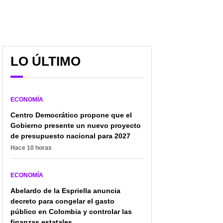
Prestigioso centro
Bancolombia lanzó
comercial le metió $
alerta por estafas con
LO ÚLTIMO
1.000 millones a cambio
SMS falsos que reciben
gigante y se llevó gran
sus clientes: “No
sorpresa
ingreses”
ECONOMÍA
Centro Democrático propone que el
Gobierno presente un nuevo proyecto
de presupuesto nacional para 2027
Hace 10 horas
ECONOMÍA
Abelardo de la Espriella anuncia
decreto para congelar el gasto
público en Colombia y controlar las
finanzas estatales