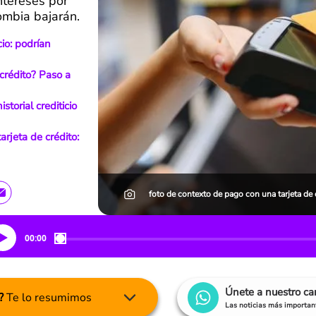
intereses por
ombia bajarán.
cio: podrían
 crédito? Paso a
storial crediticio
rjeta de crédito:
foto de contexto de pago con una tarjeta de 
00:00
Únete a nuestro c
?
Te lo resumimos
Las noticias más important