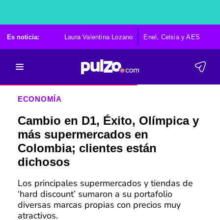
Es noticia:
Laura Valentina Lozano
Enel, Celsia y AES
Po
ECONOMÍA
Cambio en D1, Éxito, Olímpica y
más supermercados en
Colombia; clientes están
dichosos
Los principales supermercados y tiendas de
‘hard discount’ sumaron a su portafolio
diversas marcas propias con precios muy
atractivos.