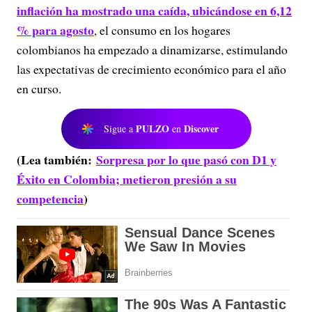
inflación ha mostrado una caída, ubicándose en 6,12
% para agosto
, el consumo en los hogares
colombianos ha empezado a dinamizarse, estimulando
las expectativas de crecimiento económico para el año
en curso.
PULZO
Discover
Sigue a
en
(Lea también:
Sorpresa por lo que pasó con D1 y
Éxito en Colombia; metieron presión a su
competencia
)