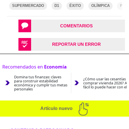
SUPERMERCADO
D1
ÉXITO
OLÍMPICA
PRO
COMENTARIOS
REPORTAR UN ERROR
Recomendados en
Economía
Domina tus finanzas: claves
¿Cómo usar las cesantías 
para construir estabilidad
comprar vivienda 2026? As
económica y cumplir tus metas
fácil lo puede hacer con el
personales
Artículo nuevo