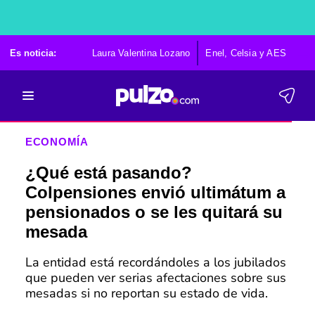
Es noticia:
Laura Valentina Lozano
Enel, Celsia y AES
Po
ECONOMÍA
¿Qué está pasando?
Colpensiones envió ultimátum a
pensionados o se les quitará su
mesada
La entidad está recordándoles a los jubilados
que pueden ver serias afectaciones sobre sus
mesadas si no reportan su estado de vida.