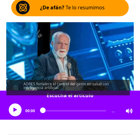
¿De afán?
Te lo resumimos
ADRES fortalece el control del gasto en salud con
inteligencia artificial
Escucha el artículo
00:00
…