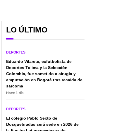
LO ÚLTIMO
DEPORTES
Eduardo Vilarete, exfutbolista de
Deportes Tolima y la Selección
Colombia, fue sometido a cirugía y
amputación en Bogotá tras recaída de
sarcoma
Hace 1 día
DEPORTES
El colegio Pablo Sexto de
Dosquebradas será sede en 2026 de
Cifras astronómicas:
[Video] Lionel Messi dio
la Fusión Latinoamericana de
esto ganan Kylie Jenner,
un beso en la mejilla a