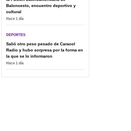
Messi y otros famosos
fanático que se lo
Baloncesto, encuentro deportivo y
por 'post' en Instagram
suplicó y casi llora
cultural
Hace 1 día
DEPORTES
Salió otro peso pesado de Caracol
Radio y hubo sorpresa por la forma en
la que se lo informaron
Hace 1 día