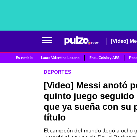
Es noticia:
Laura Valentina Lozano
Enel, Celsia y AES
Pose
DEPORTES
[Video] Messi anotó p
quinto juego seguido e
que ya sueña con su 
título
El campeón del mundo llegó a ocho 