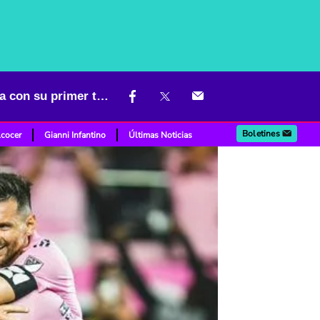
[Video] Messi anotó por quinto juego seguido en Inter, que ya sueña con su primer título
Boletines
lcocer
Gianni Infantino
Últimas Noticias