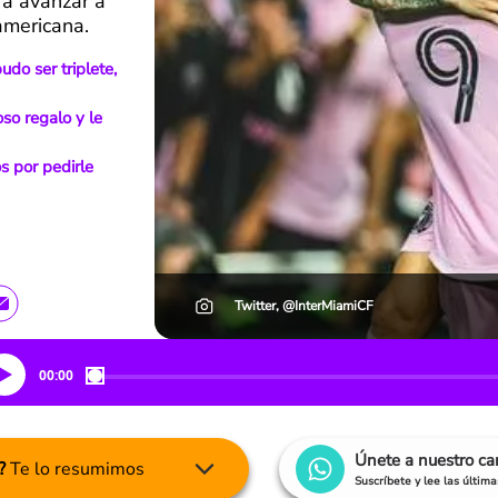
a avanzar a
americana.
do ser triplete,
so regalo y le
s por pedirle
Twitter, @InterMiamiCF
00:00
Únete a nuestro c
?
Te lo resumimos
Suscríbete y lee las últim