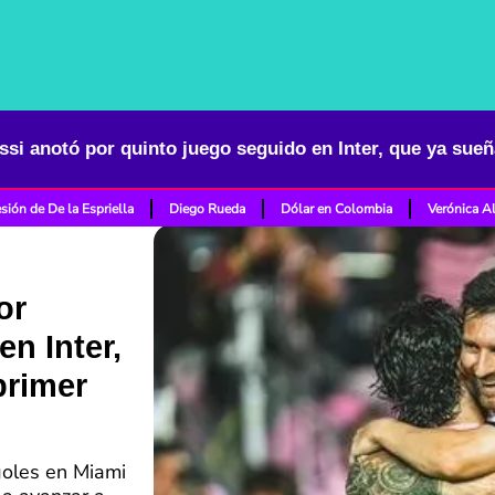
sión de De la Espriella
Diego Rueda
Dólar en Colombia
Verónica A
or
n Inter,
primer
goles en Miami