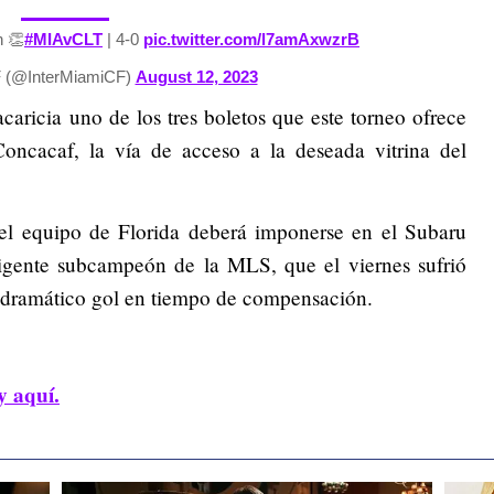
h 👏
#MIAvCLT
| 4-0
pic.twitter.com/l7amAxwzrB
F (@InterMiamiCF)
August 12, 2023
 acaricia uno de los tres boletos que este torneo ofrece
ncacaf, la vía de acceso a la deseada vitrina del
, el equipo de Florida deberá imponerse en el Subaru
vigente subcampeón de la MLS, que el viernes sufrió
n dramático gol en tiempo de compensación.
y aquí.