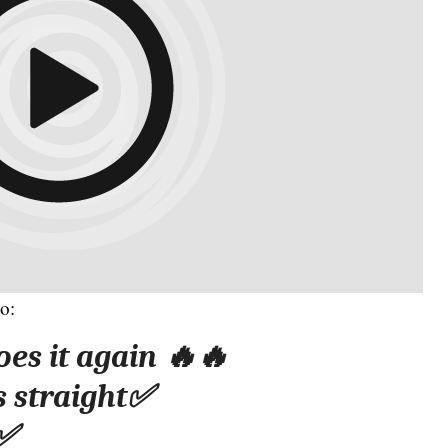
o:
oes it again 🔥🔥
 straight✅
s✅