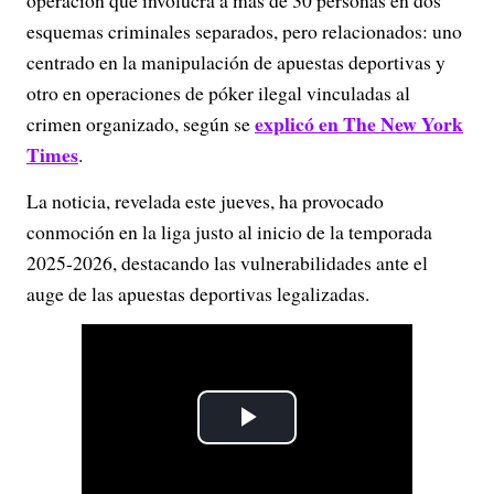
operación que involucra a más de 30 personas en dos
esquemas criminales separados, pero relacionados: uno
centrado en la manipulación de apuestas deportivas y
otro en operaciones de póker ilegal vinculadas al
explicó en The New York
crimen organizado, según se
Times
.
La noticia, revelada este jueves, ha provocado
conmoción en la liga justo al inicio de la temporada
2025-2026, destacando las vulnerabilidades ante el
auge de las apuestas deportivas legalizadas.
P
l