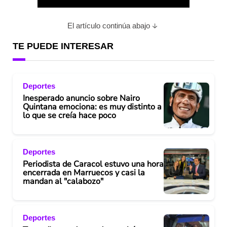
a
El artículo continúa abajo
y
TE PUEDE INTERESAR
V
Deportes
i
Inesperado anuncio sobre Nairo
Quintana emociona: es muy distinto a
d
lo que se creía hace poco
e
Deportes
o
Periodista de Caracol estuvo una hora
encerrada en Marruecos y casi la
mandan al "calabozo"
Deportes