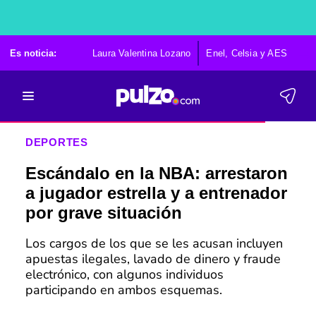
Es noticia:
Laura Valentina Lozano
Enel, Celsia y AES
Po
DEPORTES
Escándalo en la NBA: arrestaron
a jugador estrella y a entrenador
por grave situación
Los cargos de los que se les acusan incluyen
apuestas ilegales, lavado de dinero y fraude
electrónico, con algunos individuos
participando en ambos esquemas.