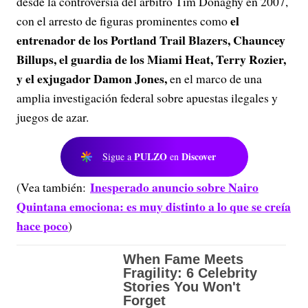
desde la controversia del árbitro Tim Donaghy en 2007,
el
con el arresto de figuras prominentes como
entrenador de los Portland Trail Blazers, Chauncey
Billups, el guardia de los Miami Heat, Terry Rozier,
y el exjugador Damon Jones,
en el marco de una
amplia investigación federal sobre apuestas ilegales y
juegos de azar.
PULZO
Discover
Sigue a
en
Inesperado anuncio sobre Nairo
(Vea también:
Quintana emociona: es muy distinto a lo que se creía
hace poco
)