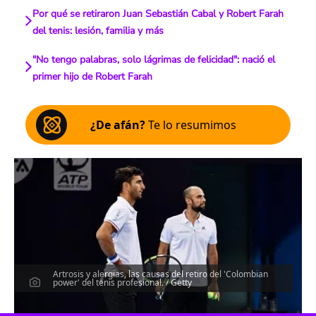
Por qué se retiraron Juan Sebastián Cabal y Robert Farah
del tenis: lesión, familia y más
"No tengo palabras, solo lágrimas de felicidad": nació el
primer hijo de Robert Farah
¿De afán?
Te lo resumimos
Artrosis y alergias, las causas del retiro del 'Colombian
power' del tenis profesional. / Getty
Escucha el artículo