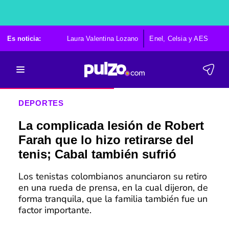
Es noticia:
Laura Valentina Lozano
Enel, Celsia y AES
Po
DEPORTES
La complicada lesión de Robert
Farah que lo hizo retirarse del
tenis; Cabal también sufrió
Los tenistas colombianos anunciaron su retiro
en una rueda de prensa, en la cual dijeron, de
forma tranquila, que la familia también fue un
factor importante.