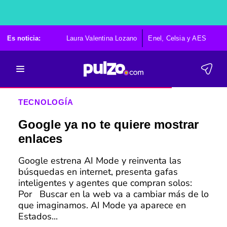
Es noticia:
Laura Valentina Lozano
Enel, Celsia y AES
Po
TECNOLOGÍA
Google ya no te quiere mostrar
enlaces
Google estrena AI Mode y reinventa las
búsquedas en internet, presenta gafas
inteligentes y agentes que compran solos:
Por Buscar en la web va a cambiar más de lo
que imaginamos. AI Mode ya aparece en
Estados...