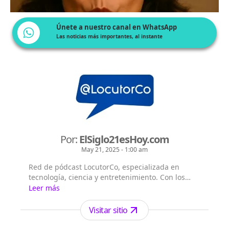
Únete a nuestro canal en WhatsApp
Las noticias más importantes, al instante
Por:
ElSiglo21esHoy.com
May 21, 2025 - 1:00 am
Red de pódcast LocutorCo, especializada en
tecnología, ciencia y entretenimiento. Con los
siguientes títulos pódcast: - El Siglo 21 es Hoy -
Leer más
Flash Diario - Lecturas Misteriosas - EntreVistas
Visitar sitio