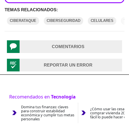
TEMAS RELACIONADOS:
CIBERATAQUE
CIBERSEGURIDAD
CELULARES
TI
COMENTARIOS
REPORTAR UN ERROR
Recomendados en
Tecnología
Domina tus finanzas: claves
¿Cómo usar las cesantí
para construir estabilidad
comprar vivienda 2026
económica y cumplir tus metas
fácil lo puede hacer co
personales