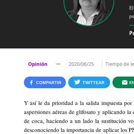
El
pu
P
Opinión
2020/06/25
Tiempo de l
COMPARTIR
TWITTEAR
E
Y así le da prioridad a la salida impuesta por
aspersiones aéreas de glifosato y aplicando la 
de coca, haciendo a un lado la sustitución v
desconociendo la importancia de aplicar los P