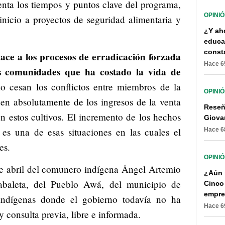
enta los tiempos y puntos clave del programa,
OPINI
nicio a proyectos de seguridad alimentaria y
¿Y ah
educa
const
ce a los procesos de erradicación forzada
Hace 6
as comunidades que ha costado la vida de
o cesan los conflictos entre miembros de la
OPINI
en absolutamente de los ingresos de la venta
Reseña
n estos cultivos. El incremento de los hechos
Giovan
, es una de esas situaciones en las cuales el
Hace 6
es.
OPINI
de abril del comunero indígena Ángel Artemio
¿Aún n
Sabaleta, del Pueblo Awá, del municipio de
Cinco
empre
 indígenas donde el gobierno todavía no ha
Hace 6
 consulta previa, libre e informada.