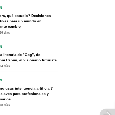
ÓN
ora, qué estudio? Decisiones
tivas para un mundo en
ante cambio
56 días
ÓN
 literaria de "Gog", de
ni Papini, el visionario futurista
84 días
ÓN
o usas inteligencia artificial?
 claves para profesionales y
sarios
90 días