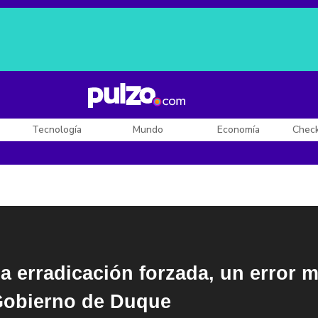
Posesión de De la Espriella
Diego Rueda
Dólar en Colombia
Tecnología
Mundo
Economía
Chec
a erradicación forzada, un error 
obierno de Duque