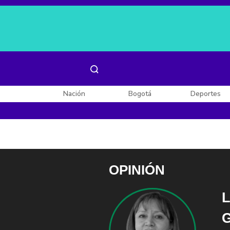
Es noticia:
Laura Valentina Lozano
Enel, Celsia y AES
Nación
Bogotá
Deportes
OPINIÓN
L
G