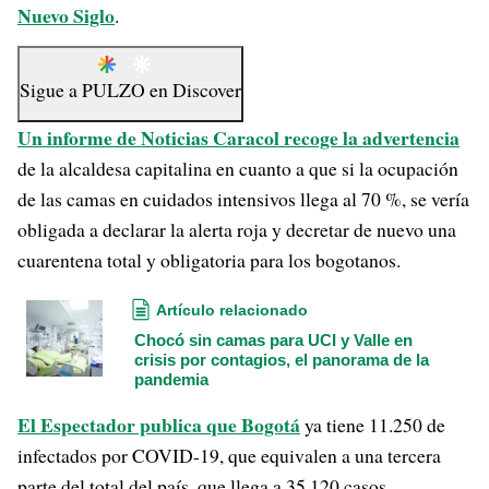
Nuevo Siglo
.
Sigue a
PULZO
en
Discover
Un informe de Noticias Caracol recoge la advertencia
de la alcaldesa capitalina en cuanto a que si la ocupación
de las camas en cuidados intensivos llega al 70 %, se vería
obligada a declarar la alerta roja y decretar de nuevo una
cuarentena total y obligatoria para los bogotanos.
Artículo relacionado
Chocó sin camas para UCI y Valle en
crisis por contagios, el panorama de la
pandemia
El Espectador publica que Bogotá
ya tiene 11.250 de
infectados por COVID-19, que equivalen a una tercera
parte del total del país, que llega a 35.120 casos.